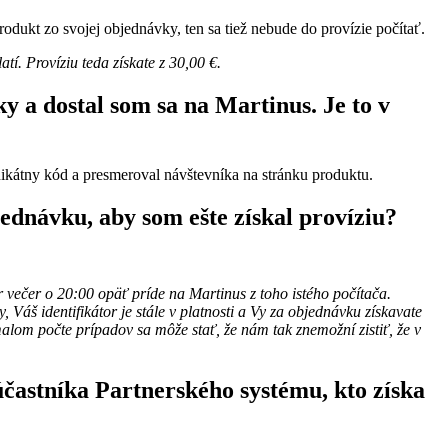
rodukt zo svojej objednávky, ten sa tiež nebude do provízie počítať.
tí. Províziu teda získate z 30,00 €.
y a dostal som sa na Martinus. Je to v
nikátny kód a presmeroval návštevníka na stránku produktu.
ednávku, aby som ešte získal províziu?
 večer o 20:00 opäť príde na Martinus z toho istého počítača.
Váš identifikátor je stále v platnosti a Vy za objednávku získavate
lom počte prípadov sa môže stať, že nám tak znemožní zistiť, že v
účastníka Partnerského systému, kto získa