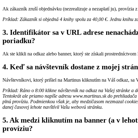
Ak zákazník zruší objednávku (nezrealizuje a nezaplatí ju), provízia 
Príklad: Zákazník si objedná 4 knihy spolu za 40,00 €. Jednu knihu za 
3. Identifikátor sa v URL adrese nenachádz
poriadku?
Ak ste klikli na odkaz alebo banner, ktorý ste získali prostredníctv
4. Keď sa návštevník dostane z mojej strá
Návštevníkovi, ktorý prišiel na Martinus kliknutím na Váš odkaz, sa V
Príklad: Ráno o 8:00 klikne návštevník na odkaz na Vašej stránke a d
Tentokrát ale priamo napíše adresu www.martinus.sk do prehliadača a 
plnú províziu. Podmienkou však je, aby medzičasom nezmazal cookies,
danej časovej lehote navštívil Vašu webovú stránku.
5. Ak medzi kliknutím na banner (a v lehot
províziu?