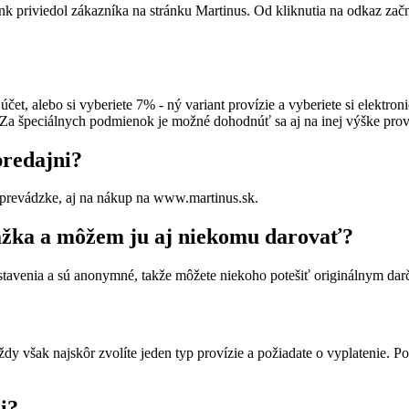
nk priviedol zákazníka na stránku Martinus. Od kliknutia na odkaz začn
, alebo si vyberiete 7% - ný variant provízie a vyberiete si elektr
 Za špeciálnych podmienok je možné dohodnúť sa aj na inej výške prov
redajni?
 prevádzke, aj na nákup na www.martinus.sk.
kážka a môžem ju aj niekomu darovať?
stavenia a sú anonymné, takže môžete niekoho potešiť originálnym da
Vždy však najskôr zvolíte jeden typ provízie a požiadate o vyplatenie.
i?