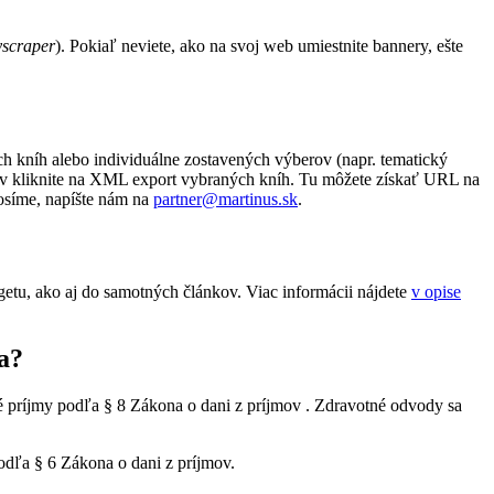
yscraper
). Pokiaľ neviete, ako na svoj web umiestnite bannery, ešte
h kníh alebo individuálne zostavených výberov (napr. tematický
azov kliknite na XML export vybraných kníh. Tu môžete získať URL na
osíme, napíšte nám na
partner@martinus.sk
.
tu, ako aj do samotných článkov. Viac informácii nájdete
v opise
a?
né príjmy podľa § 8 Zákona o dani z príjmov . Zdravotné odvody sa
podľa § 6 Zákona o dani z príjmov.