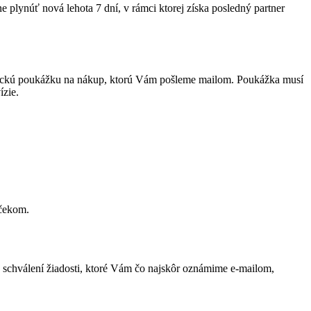
e plynúť nová lehota 7 dní, v rámci ktorej získa posledný partner
onickú poukážku na nákup, ktorú Vám pošleme mailom. Poukážka musí
ízie.
rčekom.
 Po schválení žiadosti, ktoré Vám čo najskôr oznámime e-mailom,