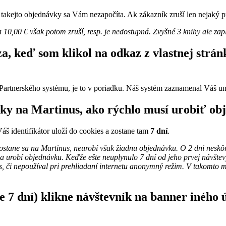
z takejto objednávky sa Vám nezapočíta. Ak zákazník zruší len nejaký p
10,00 € však potom zruší, resp. je nedostupná. Zvyšné 3 knihy ale zapla
a, keď som klikol na odkaz z vlastnej stránk
om Partnerského systému, je to v poriadku. Náš systém zaznamenal Váš u
nky na Martinus, ako rýchlo musí urobiť obj
áš identifikátor uloží do cookies a zostane tam
7 dní
.
ostane sa na Martinus, neurobí však žiadnu objednávku. O 2 dni neskôr
urobí objednávku. Keďže ešte neuplynulo 7 dní od jeho prvej návštevy, 
 či nepoužíval pri prehliadaní internetu anonymný režim. V takomto ma
e 7 dní) klikne návštevník na banner iného 