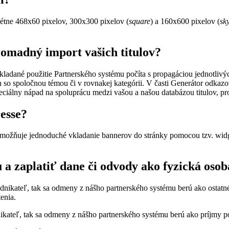
rétne 468x60 pixelov, 300x300 pixelov (
square
) a 160x600 pixelov (
sk
romadný import vašich titulov?
dané použitie Partnerského systému počíta s propagáciou jednotlivýc
íh so spoločnou témou či v rovnakej kategórii. V časti Generátor odk
ciálny nápad na spoluprácu medzi vašou a našou databázou titulov, pr
esse?
možňuje jednoduché vkladanie bannerov do stránky pomocou tzv. widge
a zaplatiť dane či odvody ako fyzická osob
podnikateľ, tak sa odmeny z nášho partnerského systému berú ako ostat
enia.
dnikateľ, tak sa odmeny z nášho partnerského systému berú ako príjmy 