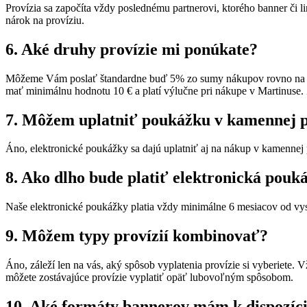
Provízia sa započíta vždy poslednému partnerovi, ktorého banner či li
nárok na províziu.
6. Aké druhy provízie mi ponúkate?
Môžeme Vám poslať štandardne buď 5% zo sumy nákupov rovno na účet
mať minimálnu hodnotu 10 € a platí výlučne pri nákupe v Martinuse.
7. Môžem uplatniť poukážku v kamennej p
Áno, elektronické poukážky sa dajú uplatniť aj na nákup v kamennej
8. Ako dlho bude platiť elektronická pou
Naše elektronické poukážky platia vždy minimálne 6 mesiacov od vy
9. Môžem typy provízií kombinovať?
Áno, záleží len na vás, aký spôsob vyplatenia provízie si vyberiete. 
môžete zostávajúce provízie vyplatiť opäť lubovoľným spôsobom.
10. Aké formáty bannerov mám k dispozíci