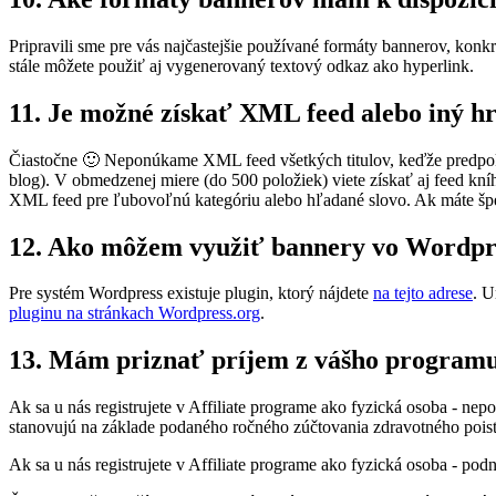
Pripravili sme pre vás najčastejšie používané formáty bannerov, konk
stále môžete použiť aj vygenerovaný textový odkaz ako hyperlink.
11. Je možné získať XML feed alebo iný h
Čiastočne 🙂 Neponúkame XML feed všetkých titulov, keďže predpokla
blog). V obmedzenej miere (do 500 položiek) viete získať aj feed kn
XML feed pre ľubovoľnú kategóriu alebo hľadané slovo. Ak máte špe
12. Ako môžem využiť bannery vo Wordpr
Pre systém Wordpress existuje plugin, ktorý nájdete
na tejto adrese
. U
pluginu na stránkach Wordpress.org
.
13. Mám priznať príjem z vášho programu 
Ak sa u nás registrujete v Affiliate programe ako fyzická osoba - ne
stanovujú na základe podaného ročného zúčtovania zdravotného poist
Ak sa u nás registrujete v Affiliate programe ako fyzická osoba - po