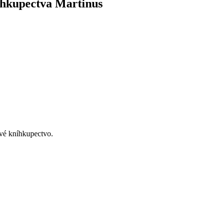
íhkupectva Martinus
ové kníhkupectvo.